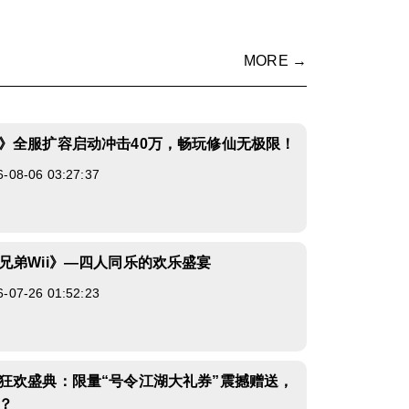
MORE →
》全服扩容启动冲击40万，畅玩修仙无极限！
8-06 03:27:37
兄弟Wii》—四人同乐的欢乐盛宴
7-26 01:52:23
狂欢盛典：限量“号令江湖大礼券”震撼赠送，
？